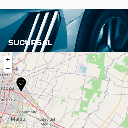
SUCURSAL
+
−