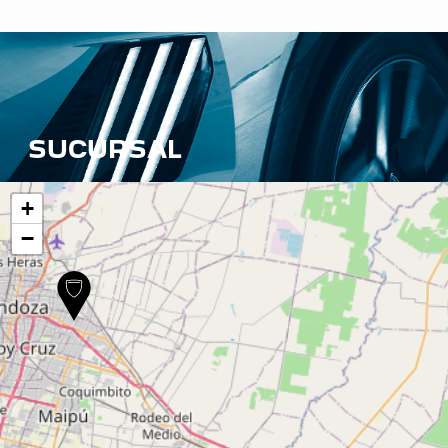
SUCURSAL
+
−